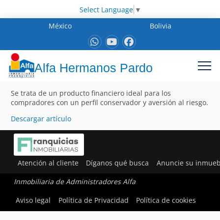
Select Language
▼
México
Bolivia
Alfa Hermanos Pardo
Se trata de un producto financiero ideal para los
compradores con un perfil conservador y aversión al riesgo.
Descargar artículo
Atención al cliente
Díganos qué busca
Anuncie su inmueb
Inmobiliaria de Administradores Alfa
Aviso legal
Política de Privacidad
Política de cookies