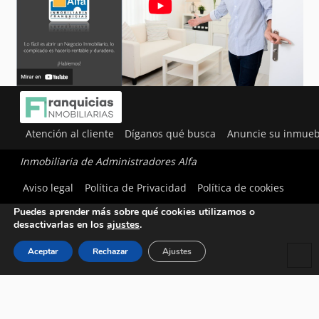
Atención al cliente
Díganos qué busca
Anuncie su inmueb
Inmobiliaria de Administradores Alfa
Utilizamos cookies para ofrecerte la mejor experiencia en
Aviso legal
Política de Privacidad
Política de cookies
nuestra web.
Puedes aprender más sobre qué cookies utilizamos o
desactivarlas en los
ajustes
.
Aceptar
Rechazar
Ajustes