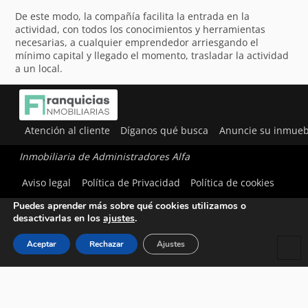
De este modo, la compañía facilita la entrada en la
actividad, con todos los conocimientos y herramientas
necesarias, a cualquier emprendedor arriesgando el
mínimo capital y llegado el momento, trasladar la actividad
a un local.
Atención al cliente
Díganos qué busca
Anuncie su inmueb
Inmobiliaria de Administradores Alfa
Utilizamos cookies para ofrecerte la mejor experiencia en
Aviso legal
Política de Privacidad
Política de cookies
nuestra web.
Puedes aprender más sobre qué cookies utilizamos o
desactivarlas en los
ajustes
.
Aceptar
Rechazar
Ajustes