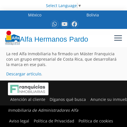
Select Language
▼
México
Bolivia
Alfa Hermanos Pardo
La red Alfa Inmobiliaria ha firmado un Máster Franquicia
con un grupo empresarial de Costa Rica, que desarrollará
la marca en ese país.
Descargar artículo
.
Atención al cliente
Díganos qué busca
Anuncie su inmueb
Inmobiliaria de Administradores Alfa
Aviso legal
Política de Privacidad
Política de cookies