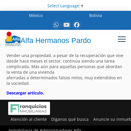
Select Language
▼
México
Bolivia
Alfa Hermanos Pardo
Vender una propiedad, a pesar de la recuperación que vive
desde hace meses el sector, continúa siendo una tarea
complicada. Más aún para aquellas personas que abordan
la venta de una vivienda
aferradas a determinados falsos mitos, muy extendidos en
la sociedad.
Descargar artículo.
Atención al cliente
Díganos qué busca
Anuncie su inmueb
Inmobiliaria de Administradores Alfa