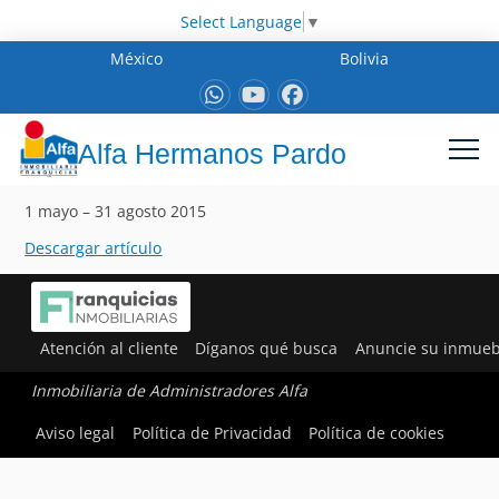
Select Language
▼
México
Bolivia
Alfa Hermanos Pardo
1 mayo – 31 agosto 2015
Descargar artículo
Atención al cliente
Díganos qué busca
Anuncie su inmueb
Inmobiliaria de Administradores Alfa
Aviso legal
Política de Privacidad
Política de cookies