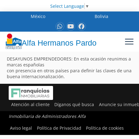
Select Language
▼
México
Bolivia
Alfa Hermanos Pardo
DESAYUNOS EMPRENDEDORES: En esta ocasión reunimos a
marcas españolas
con presencia en otros países para definir las claves de una
buena internacionalización.
Atención al cliente
Díganos qué busca
Anuncie su inmueb
Inmobiliaria de Administradores Alfa
Aviso legal
Política de Privacidad
Política de cookies