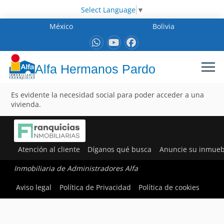
Select Language
▼
México
Bolivia
Alfa Hermanos Pardo
Es evidente la necesidad social para poder acceder a una
vivienda.
Atención al cliente
Díganos qué busca
Anuncie su inmueb
Inmobiliaria de Administradores Alfa
Aviso legal
Política de Privacidad
Política de cookies