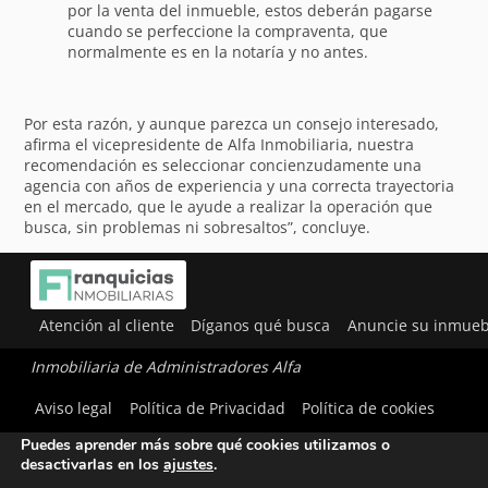
por la venta del inmueble, estos deberán pagarse
cuando se perfeccione la compraventa, que
normalmente es en la notaría y no antes.
Por esta razón, y aunque parezca un consejo interesado,
afirma el vicepresidente de Alfa Inmobiliaria, nuestra
recomendación es seleccionar concienzudamente una
agencia con años de experiencia y una correcta trayectoria
en el mercado, que le ayude a realizar la operación que
busca, sin problemas ni sobresaltos”, concluye.
Atención al cliente
Díganos qué busca
Anuncie su inmueb
Inmobiliaria de Administradores Alfa
Utilizamos cookies para ofrecerte la mejor experiencia en
Aviso legal
Política de Privacidad
Política de cookies
nuestra web.
Puedes aprender más sobre qué cookies utilizamos o
desactivarlas en los
ajustes
.