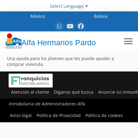
Select Language
▼
México
Bolivia
Alfa Hermanos Pardo
Una ayuda para los jóvenes que les puede ayudar a
comprar vivienda.
Atención al cliente
Díganos qué busca
Anuncie su inmueb
Inmobiliaria de Administradores Alfa
Aviso legal
Política de Privacidad
Política de cookies