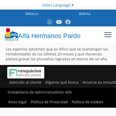
Select Language
▼
México
Bolivia
Alfa Hermanos Pardo
Los expertos advierten que es difícil que se mantengan las
rentabilidades de los últimos 20 meses y que Hacienda
planea gravar las plusvalías logradas en menos de un año.
Atención al cliente
Díganos qué busca
Anuncie su inmueb
Inmobiliaria de Administradores Alfa
Aviso legal
Política de Privacidad
Política de cookies