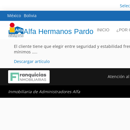
Sele
México
Bolivia
Alfa Hermanos Pardo
INICIO
¿POR 
El cliente tiene que elegir entre seguridad y estabilidad fr
mínimos …..
Descargar artículo
Atención al
Inmobiliaria de Administradores Alfa