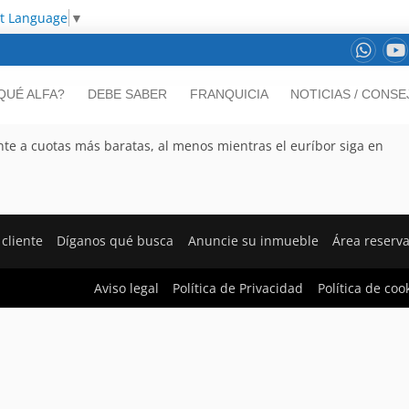
ct Language
▼
QUÉ ALFA?
DEBE SABER
FRANQUICIA
NOTICIAS / CONSE
ente a cuotas más baratas, al menos mientras el euríbor siga en
 cliente
Díganos qué busca
Anuncie su inmueble
Área reserv
Aviso legal
Política de Privacidad
Política de coo