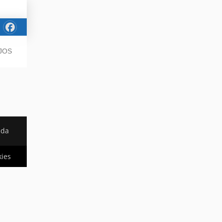
JOS
ada
kies