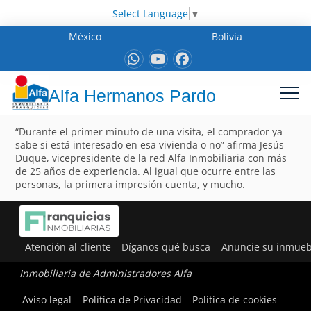
Select Language
▼
México
Bolivia
Alfa Hermanos Pardo
“Durante el primer minuto de una visita, el comprador ya
sabe si está interesado en esa vivienda o no” afirma Jesús
Duque, vicepresidente de la red Alfa Inmobiliaria con más
de 25 años de experiencia. Al igual que ocurre entre las
personas, la primera impresión cuenta, y mucho.
Atención al cliente
Díganos qué busca
Anuncie su inmueb
Inmobiliaria de Administradores Alfa
Aviso legal
Política de Privacidad
Política de cookies