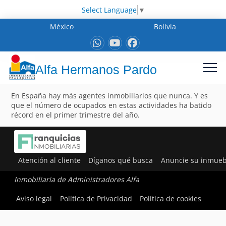
Select Language
▼
México
Bolivia
Alfa Hermanos Pardo
En España hay más agentes inmobiliarios que nunca. Y es
que el número de ocupados en estas actividades ha batido
récord en el primer trimestre del año.
Atención al cliente
Díganos qué busca
Anuncie su inmueb
Inmobiliaria de Administradores Alfa
Aviso legal
Política de Privacidad
Política de cookies