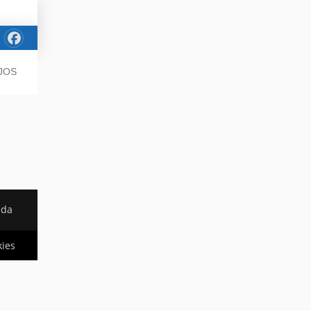
JOS
ada
kies