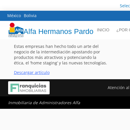
Sele
México
Bolivia
Alfa Hermanos Pardo
INICIO
¿POR 
Estas empresas han hecho todo un arte del
negocio de la intermediación apostando por
productos más atractivos y potenciando la
ética, el ‘home staging’ y las nuevas tecnologías.
Descargar artículo
Atención al
Inmobiliaria de Administradores Alfa