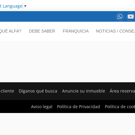
ct Language
▼
QUÉ ALFA?
DEBE SABER
FRANQUICIA
NOTICIAS / CONSE
 cliente
Díganos qué busca
Anuncie su inmueble
Área reserv
Aviso legal
Política de Privacidad
Política de coo