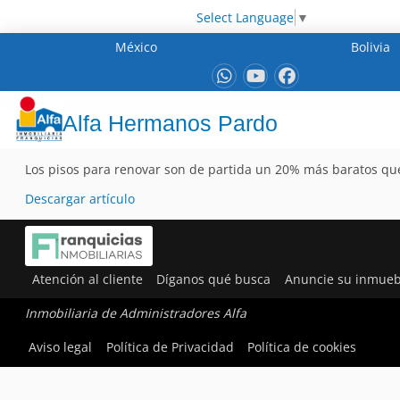
Select Language
▼
México
Bolivia
Alfa Hermanos Pardo
Los pisos para renovar son de partida un 20% más baratos que
Descargar artículo
Atención al cliente
Díganos qué busca
Anuncie su inmueb
Inmobiliaria de Administradores Alfa
Aviso legal
Política de Privacidad
Política de cookies