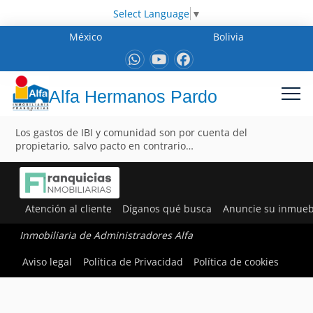
Select Language
▼
México
Bolivia
Alfa Hermanos Pardo
Los gastos de IBI y comunidad son por cuenta del
propietario, salvo pacto en contrario…
Atención al cliente
Díganos qué busca
Anuncie su inmueb
Inmobiliaria de Administradores Alfa
Aviso legal
Política de Privacidad
Política de cookies