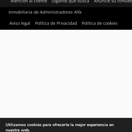
Atención al cliente
Díganos qué busca
Anuncie su inmueb
Inmobiliaria de Administradores Alfa
Aviso legal
Política de Privacidad
Política de cookies
Utilizamos cookies para ofrecerte la mejor experiencia en
nuestra web.