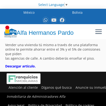
Select Language
▼
México
Bolivia
Alfa Hermanos Pardo
Vender una vivienda tú mismo a través de una plataforma
online te permite ahorrar entre el 3% y el 5% de comisiones
que piden
las agencias de calle. A cambio deberás enseñar el piso.
Descargar artículo.
Atención al cliente
Díganos qué busca
Anuncie su inmueb
Inmobiliaria de Administradores Alfa
Aviso legal
Política de Privacidad
Política de cookies