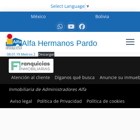
Select Language
▼
México
Bolivia
Alfa Hermanos Pardo
08.01.19 Metros 2
Descargar
Atención al cliente
Díganos qué busca
Anuncie su inmueb
Inmobiliaria de Administradores Alfa
Aviso legal
Política de Privacidad
Política de cookies